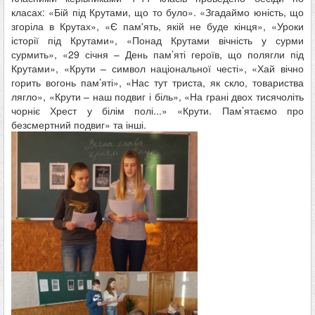
класах: «Бій під Крутами, що то було». «Згадаймо юність, що
згоріла в Крутах», «Є пам'ять, якій не буде кінця», «Уроки
історії під Крутами», «Понад Крутами вічність у сурми
сурмить», «29 січня – День пам’яті героїв, що полягли під
Крутами», «Крути – символ національної честі», «Хай вічно
горить вогонь пам’яті», «Нас тут триста, як скло, товариства
лягло», «Крути – наш подвиг і біль», «На грані двох тисячоліть
чорніє Хрест у білім полі...» «Крути. Пам’ятаємо про
безсмертний подвиг» та інші.