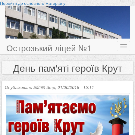
Перейти до основного матеріалу
Острозький ліцей №1
Toggl
naviga
День пам'яті героїв Крут
Опубліковано
admin
Втр, 01/30/2018 - 15:11