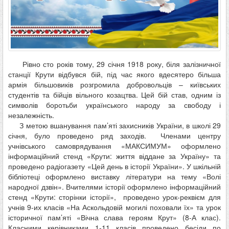
Рівно сто років тому, 29 січня 1918 року, біля залізничної
станції Крути відбувся бій, під час якого вдесятеро більша
армія більшовиків розгромила добровольців – київських
студентів та бійців вільного козацтва. Цей бій став, одним із
символів боротьби українського народу за свободу і
незалежність.
З метою вшанування пам’яті захисників України, в школі 29
січня, було проведено ряд заходів. Членами центру
учнівського самоврядування «МАКСИМУМ» оформлено
інформаційний стенд «Крути: життя віддане за Україну» та
проведено радіогазету «Цей день в історії України». У шкільній
бібліотеці оформлено виставку літератури на тему «Волі
народної дзвін». Вчителями історії оформлено інформаційний
стенд «Крути: сторінки історії», проведено урок-реквієм для
учнів 9-их класів «На Аскольдовій могилі поховали їх» та урок
історичної пам’яті «Вічна слава героям Крут» (8-А клас).
Класними керівниками 1-11 класів проведено бесіди по