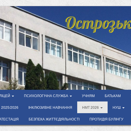
Острозьк
ЛІЦЕЙ
ПСИХОЛОГІЧНА СЛУЖБА
УЧНЯМ
БАТЬКАМ
2025/2026
ІНКЛЮЗИВНЕ НАВЧАННЯ
НМТ 2026
НУШ
АТЕСТАЦІЯ
БЕЗПЕКА ЖИТТЄДІЯЛЬНОСТІ
ПРОТИДІЯ БУЛІНГУ