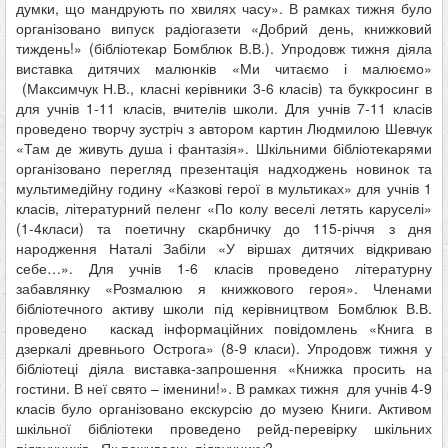
думки, що мандрують по хвилях часу». В рамках тижня було
організовано випуск радіогазети «Добрий день, книжковий
тиждень!» (бібліотекар Бомблюк В.В.). Упродовж тижня діяла
виставка дитячих малюнків «Ми читаємо і малюємо»
(Максимчук Н.В., класні керівники 3-6 класів) та буккросинг в
для учнів 1-11 класів, вчителів школи. Для учнів 7-11 класів
проведено творчу зустріч з автором картин Людмилою Шевчук
«Там де живуть душа і фантазія». Шкільними бібліотекарями
організовано перегляд презентація надходжень новинок та
мультимедійну годину «Казкові герої в мультиках» для учнів 1
класів, літературний пеленг «По колу веселі летять каруселі»
(1-4класи) та поетичну скарбничку до 115-річчя з дня
народження Наталі Забіли «У віршах дитячих відкриваю
себе…». Для учнів 1-6 класів проведено літературну
забавлянку «Розмалюю я книжкового героя». Членами
бібліотечного активу школи під керівництвом Бомблюк В.В.
проведено каскад інформаційних повідомлень «Книга в
дзеркалі древнього Острога» (8-9 класи). Упродовж тижня у
бібліотеці діяла виставка-запрошення «Книжка просить на
гостини. В неї свято – іменини!». В рамках тижня для учнів 4-9
класів було організовано екскурсію до музею Книги. Активом
шкільної бібліотеки проведено рейд-перевірку шкільних
підручників «Як поживаєш, підручнику?».