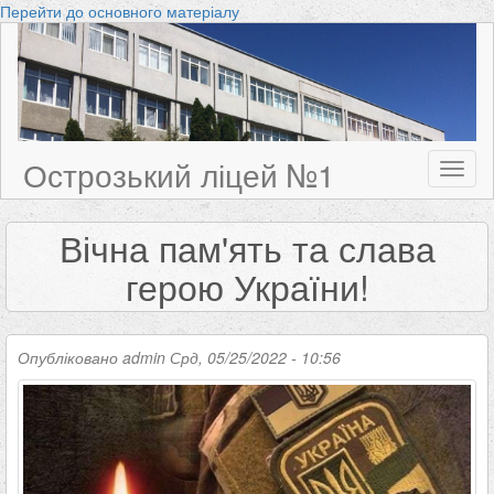
Перейти до основного матеріалу
Острозький ліцей №1
Toggl
naviga
Вічна пам'ять та слава
герою України!
Опубліковано
admin
Срд, 05/25/2022 - 10:56