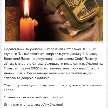
Педагогічний та учнівський колективи Острозької ЗОШ І-ІІІ
ступенів №1 висловлюють щирі співчуття учениці 6-Б класу
Валентині Лозюк та випускниці нашої школи Софії Лозюк у
зв’язку із втратою батька. Захищаючи незалежність України на
Сході, 20 травня 2022 року, загинув випускник нашої школи
Андрій Лозюк. Він назавжди залишиться у пам'яті людей
світлою та доброю людиною.
У цю гірку мить щиро розділяємо горе з рідними та близькими
Героя.
Схиляємо голову в глибокій скорботі!
Вічна пам'ять та слава воїну України!